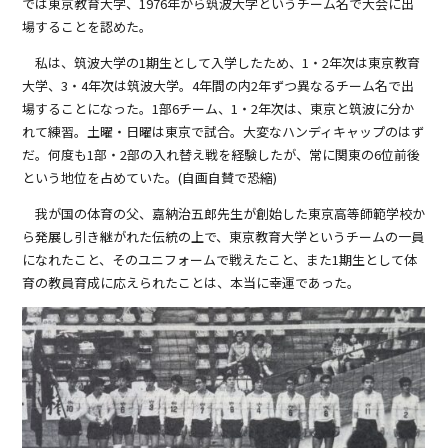
では東京教育大学、1976年から筑波大学というチーム名で大会に出
場することを認めた。
私は、筑波大学の1期生として入学したため、1・2年次は東京教育
大学、3・4年次は筑波大学。4年間の内2年ずつ異なるチーム名で出
場することになった。1部6チーム、1・2年次は、東京と筑波に分か
れて練習。土曜・日曜は東京で試合。大変なハンディキャップのはず
だ。何度も1部・2部の入れ替え戦を経験したが、常に関東の6位前後
という地位を占めていた。(自画自賛で恐縮)
我が国の体育の父、嘉納治五郎先生が創始した東京高等師範学校か
ら発展し引き継がれた伝統の上で、東京教育大学というチームの一員
になれたこと、そのユニフォームで戦えたこと、また1期生として体
育の教員育成に応えられたことは、本当に幸運であった。