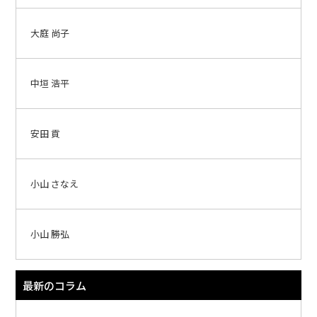
大庭 尚子
中垣 浩平
安田 貢
小山 さなえ
小山 勝弘
最新のコラム