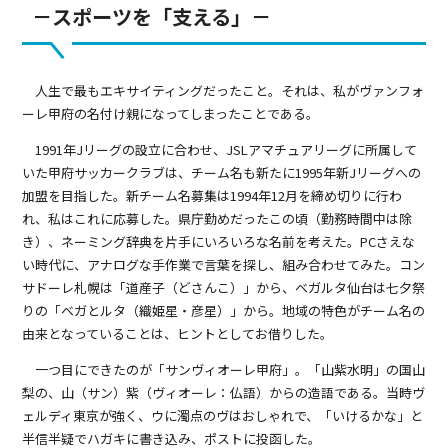
－スポーツを「支える」－
人生で最もエキサイティングだったこと。それは、私がヴァンフォ
ーレ甲府の名付け親になってしまったことである。
1991年Jリーグの設立に合わせ、JSLアマチュアリーグに所属して
いた甲府サッカークラブは、チーム名も新たに1995年新Jリーグへの
加盟を目指した。新チーム名募集は1994年12月を締め切りに行わ
れ、私はこれに応募した。県庁勤めだったこの頃（勤務時間中は除
き）、ネーミング辞典を片手にいろいろな名前を考えた。PCさえな
い時代に、アナログな手作業で言葉を探し、組み合わせてみた。コン
サドーレ札幌は「道産子（どさんこ）」から、ベガルタ仙台は七夕祭
りの「ベガとルタ（織姫星・彦星）」から。地域の特色がチーム名の
由来となっていることは、ヒントとしてお借りした。
一つ目にできたのが「サンヴィオーレ甲府」。「山紫水明」の国山
梨の、山（サン）紫（ヴィオーレ：仏語）からの造語である。当時ヴ
ェルディ東京が強く、ウに濁点のヴはおしゃれで、「いけるかな」と
半信半疑でハガキに書き込み、ポストに投函した。