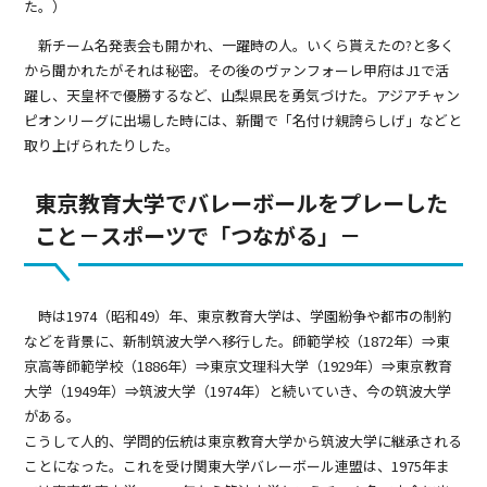
た。）
新チーム名発表会も開かれ、一躍時の人。いくら貰えたの?と多く
から聞かれたがそれは秘密。その後のヴァンフォーレ甲府はJ1で活
躍し、天皇杯で優勝するなど、山梨県民を勇気づけた。アジアチャン
ピオンリーグに出場した時には、新聞で「名付け親誇らしげ」などと
取り上げられたりした。
東京教育大学でバレーボールをプレーした
こと－スポーツで「つながる」－
時は1974（昭和49）年、東京教育大学は、学園紛争や都市の制約
などを背景に、新制筑波大学へ移行した。師範学校（1872年）⇒東
京高等師範学校（1886年）⇒東京文理科大学（1929年）⇒東京教育
大学（1949年）⇒筑波大学（1974年）と続いていき、今の筑波大学
がある。
こうして人的、学問的伝統は東京教育大学から筑波大学に継承される
ことになった。これを受け関東大学バレーボール連盟は、1975年ま