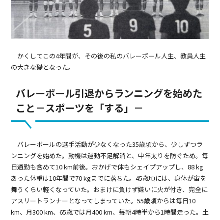
かくしてこの4年間が、その後の私のバレーボール人生、教員人生
の大きな礎となった。
バレーボール引退からランニングを始めた
こと－スポーツを「する」－
バレーボールの選手活動が少なくなった35歳頃から、少しずつラ
ンニングを始めた。動機は運動不足解消と、中年太りを防ぐため。毎
日通勤も含めて10 km前後。おかげで体もシェイプアップし、88 kg
あった体重は10年間で70 kgまでに落ちた。45歳頃には、身体が宙を
舞うくらい軽くなっていた。おまけに負けず嫌いに火が付き、完全に
アスリートランナーとなってしまっていた。55歳頃からは毎日10
km、月300 km、65歳では月400 km、毎朝4時半から1時間走った。土