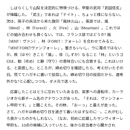
しばらくして山梨を決定的に特徴づける、甲斐の武将「武田信玄」
が降臨した。「武士」であれば「ナイト」、ちょっと様にならない。
次は、孫子の兵法から来た旗印「風林火山」。英語では、風
（Wind）、林（Forest）、火（Fire）、山（Mountain）。これでは
どの組み合わせも良くない。では、フランス語ではどうか? 風
（VENT：ヴァン）、林（FORET：フォーレ）を合わせてみると、
「VENT FORETヴァンフォーレ」。響きもいいし、ウに濁点ではない
か。疾（はや）きこと「風」、徐（しずか）なること「林」というゴ
ロは、動（攻め）と静（守り）の意味合いにも合致する。これはいけ
る、と直感した。ところが、締め切りを確認したら、考え付いたその
日。慌ててハガキに書いて投函した。締め切り日の投函だから、選考
外かな?と心配しつつも、ダメ元で送った。
応募したことはとうに忘れていたある日、実家への運転中、カーラ
ジオから新チーム名のアナウンスがあった。「それは、ヴァンフォー
レ甲府です。」と聞こえた。その時、「おーっ」と震えが走った。
さて、ハガキは締め切り日を過ぎて着いたはずなのに…。これがむし
ろ良かったのかもしれない。（なお、初めに応募したサンヴィオーレ
甲府も、10点の候補に入っていたと、後から担当者から聞かされ