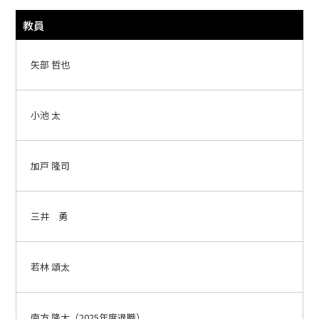
教員
矢部 哲也
小池 太
加戸 隆司
三井 勇
若林 頌太
南方 隆太（2025年度退職）