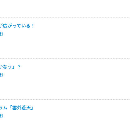
が広がっている！
職）
かなう」？
職）
ラム「雲外蒼天」
職）