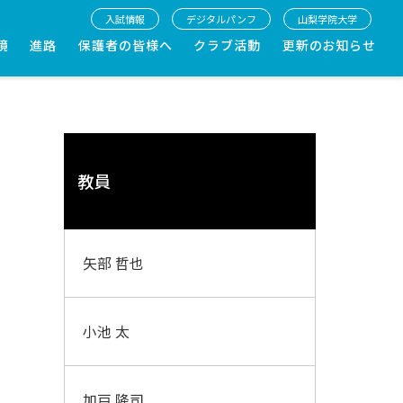
入試情報
デジタルパンフ
山梨学院大学
境
進路
保護者の皆様へ
クラブ活動
更新のお知らせ
教員
矢部 哲也
小池 太
加戸 隆司