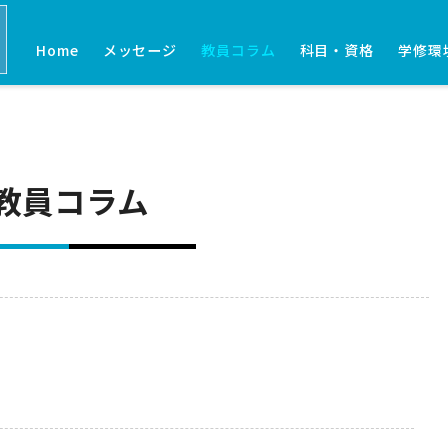
Home
メッセージ
教員コラム
科目・資格
学修環
教員コラム