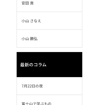
安田 貢
小山 さなえ
小山 勝弘
最新のコラム
7月22日の夜
富士山で学ぶもの