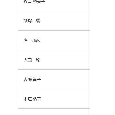
谷口 裕美子
飯塚 駿
岸 邦彦
太田 涼
大庭 尚子
中垣 浩平