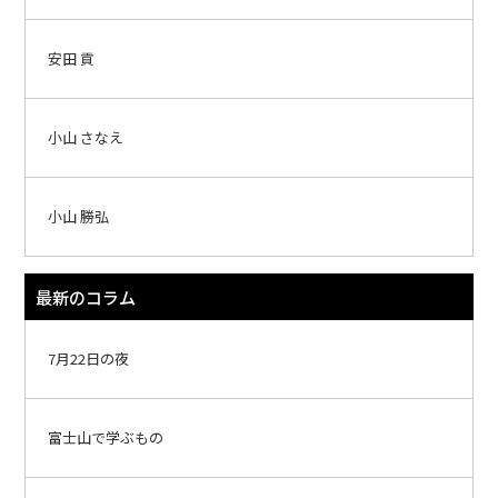
安田 貢
小山 さなえ
小山 勝弘
最新のコラム
7月22日の夜
富士山で学ぶもの