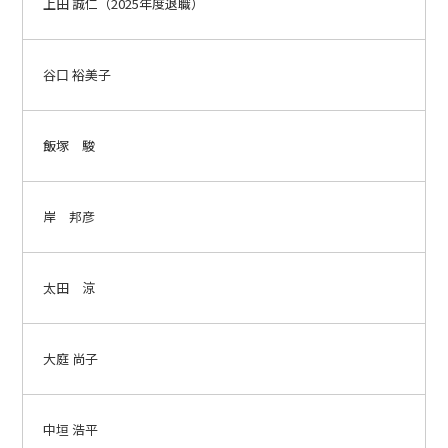
上田 誠仁（2025年度退職）
谷口 裕美子
飯塚 駿
岸 邦彦
太田 涼
大庭 尚子
中垣 浩平