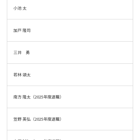
小池 太
加戸 隆司
三井 勇
若林 頌太
南方 隆太（2025年度退職）
笠野 英弘（2025年度退職）