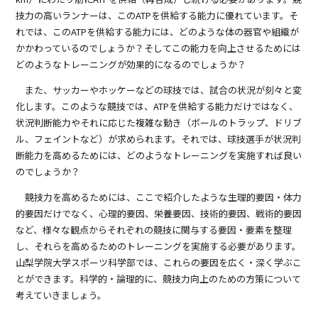
技力の高いランナーは、このATPを供給する能力に優れています。そ
れでは、このATPを供給する能力には、どのような体の器官や組織が
かかわっているのでしょうか？そしてこの能力を向上させるためには
どのようなトレーニングが効果的になるのでしょうか？
また、サッカーやホッケーなどの球技では、試合の状況が刻々と変
化します。このような競技では、ATPを供給する能力だけではなく、
状況判断能力やそれに応じた複雑な動き（ボールのトラップ、ドリブ
ル、フェイントなど）が求められます。それでは、球技選手が状況判
断能力を高めるためには、どのようなトレーニングを実施すれば良い
のでしょうか？
競技力を高めるためには、ここで紹介したような生理的要因・体力
的要因だけでなく、心理的要因、栄養要因、技術的要因、戦術的要因
など、様々な観点からそれぞれの競技に関与する要因・要素を整理
し、それらを高めるためのトレーニングを実施する必要があります。
山梨学院大学スポーツ科学部では、これらの要因を広く・深く学ぶこ
とができます。科学的・論理的に、競技力向上のための方策について
考えていきましょう。