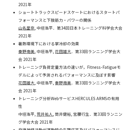
2021年
ショートトラックスピードスケートにおけるスタートパ
フォーマンスと下肢筋力・パワーの関係
山名里奈
, 中垣浩平．第34回日本トレーニング科学会大会
2021年
暑熱環境下における掌冷却の効果
秦野南美
, 中垣浩平,
花田雄大
．第33回ランニング学会大
会 2021年
トレーニング負荷定量方法の違いが，Fitness-Fatigueモ
デルによって予測されるパフォーマンスに及ぼす影響
花田雄大
, 中垣浩平,
秦野南美
．第33回ランニング学会大
会 2021年
トレーニング分析WebサービスHERCULES ARMSの有用
性
中垣浩平,
荒井祐人
, 筒井健裕, 宮腰行生．第33回ランニン
グ学会大会 2021年
自律神経活動が運動時の生理応答及びパフォーマンスに