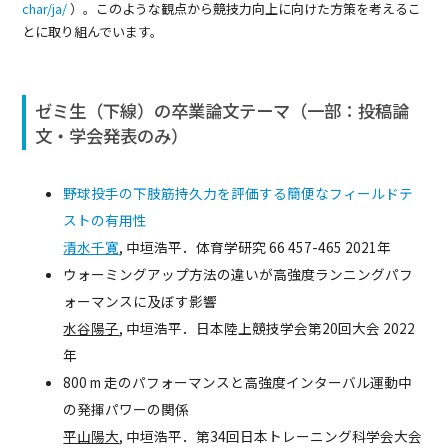
char/ja/
）。このような観点から競技力向上に向けた方策を考えるこ
とに取り組んでいます。
ゼミ生（下線）の卒業論文テーマ（一部：投稿論
文・学会発表のみ）
野球投手の下肢筋持久力を評価する簡便なフィールドテ
ストの有用性
清水千寛
, 中垣浩平．体育学研究 66 457-465 2021年
ウォーミングアップ方法の違いが高強度ランニングパフ
ォーマンスに及ぼす影響
水谷陽子
, 中垣浩平．日本陸上競技学会第20回大会 2022
年
800 m 走のパフォーマンスと高強度インターバル運動中
の発揮パワーの関係
平山陽大
, 中垣浩平．第34回日本トレーニング科学会大会