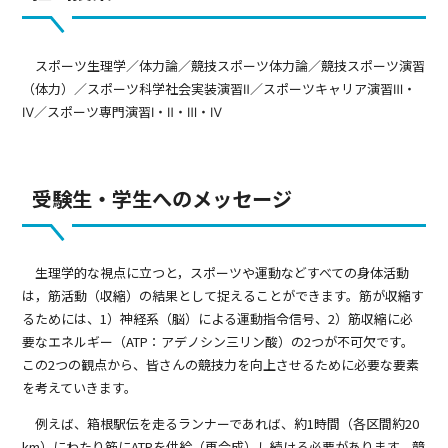
スポーツ生理学／体力論／競技スポーツ体力論／競技スポーツ演習
（体力）／スポーツ科学社会実装演習Ⅱ／スポーツキャリア演習Ⅲ・
Ⅳ／スポーツ専門演習Ⅰ・Ⅱ・Ⅲ・Ⅳ
受験生・学生へのメッセージ
生理学的な視点に立つと，スポーツや運動などすべての身体活動
は，筋活動（収縮）の結果として捉えることができます。筋が収縮す
るためには、1）神経系（脳）による運動指令信号、2）筋収縮に必
要なエネルギー（ATP：アデノシン三リン酸）の2つが不可欠です。
この2つの観点から、皆さんの競技力を向上させるために必要な要素
を考えていきます。
例えば、箱根駅伝を走るランナーであれば、約1時間（各区間約20
km）にわたり筋にATPを供給（再合成）し続ける必要があります。競