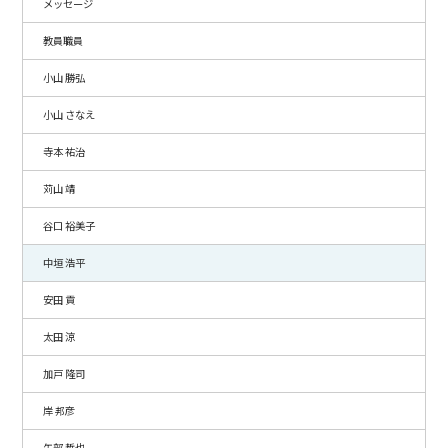
メッセージ
教員職員
小山 勝弘
小山 さなえ
寺本 祐治
苅山 靖
谷口 裕美子
中垣 浩平
安田 貢
太田 涼
加戸 隆司
岸 邦彦
矢部 哲也