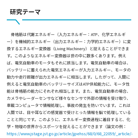
研究テーマ
骨格筋は代謝エネルギー（入力エネルギー：ATP、化学エネルギ
ー）を機械的エネルギー（出力エネルギー：力学的エネルギー）に変
換するエネルギー変換器（Living Machinery）と捉えることができま
す。このようなエネルギー変換器は世の中に数多くあります。例え
ば、電気自動車のモータもそれに該当します。電気自動車の場合は、
バッテリーに蓄えられた電気エネルギーが入力エネルギー、モータの
動力や走行距離が出力エネルギーに相当します。したがって、人間に
例えると電気自動車のバッテリーサイズはATP供給能力に、モータ性
能は骨格筋の能力にそれぞれ相当します。また、電気自動車の場合、
カメラやレーダーセンサなど様々なセンサで外部の情報を受け取り、
車載コンピュータで情報処理し、事故の発生を防いでいます。これは
人間では、目や耳などの感覚器で受けとった情報を脳で処理している
ことと同じです。このように、エネルギー変換過程に着目すると、化
学・物理の世界からスポーツを捉えることができます（論文の例：
https://www.jstage.jst.go.jp/article/jjpehss/68/0/68_22059/_article/-