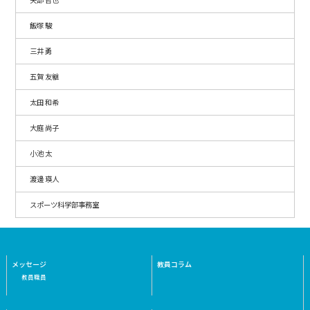
飯塚 駿
三井 勇
五賀 友継
太田 和希
大庭 尚子
小池 太
渡邊 瑛人
スポーツ科学部事務室
メッセージ
教員コラム
教員職員