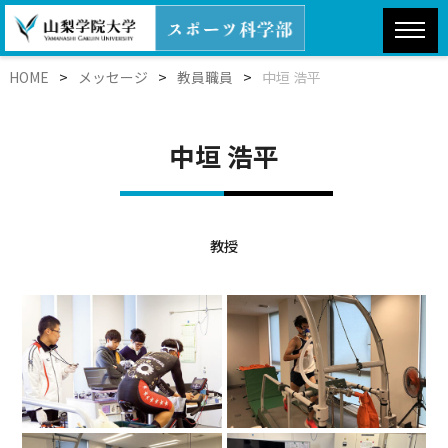
>
>
>
HOME
メッセージ
教員職員
中垣 浩平
中垣 浩平
教授